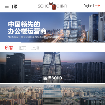
目录
English
中文
所有
北京
上海
丽泽SOHO