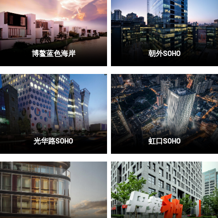
博鳌蓝色海岸
朝外SOHO
光华路SOHO
虹口SOHO